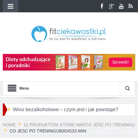
Menu
Wino bezalkoholowe – czym jest i jak powstaje?
Przepisy na różnorodne pierogi azjatyckie
HOME
11 PRODUKTÓW, KTÓRE WARTO JEŚĆ PO TRENINGU
CO JESC PO TRENINGU800X533-MIN
Jakie są największe różnice między konopiami a