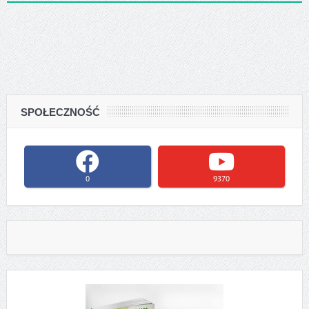
SPOŁECZNOŚĆ
0
9370