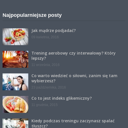
Najpopularniejsze posty
Jak mądrze podjadać?
09 kwietnia, 2016
Trening aerobowy czy interwałowy? Który
lepszy?
11 września, 2016
Co warto wiedzieć o siłowni, zanim się tam
wybierzesz?
23 października, 2016
Co to jest indeks glikemiczny?
11 grudnia, 2015
Kiedy podczas treningu zaczynasz spalać
tłuszcz?