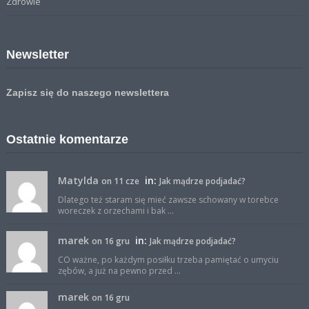
Zdrowie
Newsletter
Zapisz się do naszego newslettera
Ostatnie komentarze
Matylda
in:
on 11 cze
Jak mądrze podjadać?
Dlatego też staram się mieć zawsze schowany w torebce
woreczek z orzechami i bak ...
marek
in:
on 16 gru
Jak mądrze podjadać?
CO ważne, po każdym posiłku trzeba pamiętać o umyciu
zębów, a już na pewno przed ...
marek
on 16 gru