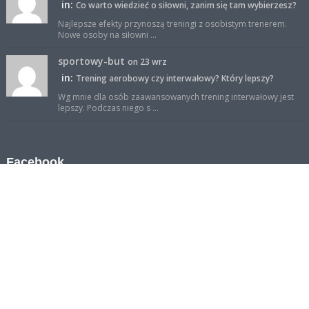
in:
Co warto wiedzieć o siłowni, zanim się tam wybierzesz?
Najlepsze efekty przynoszą treningi z osobistym trenerem.
Nowe osoby na siłowni ...
sportowy-but
on 23 wrz
in:
Trening aerobowy czy interwałowy? Który lepszy?
Wg mnie dla osób zaawansowanych trening interwałowy jest
lepszy. Podczas niego s ...
Facebook
Reklama
Polityka prywatności
Kontakt
Mapa strony