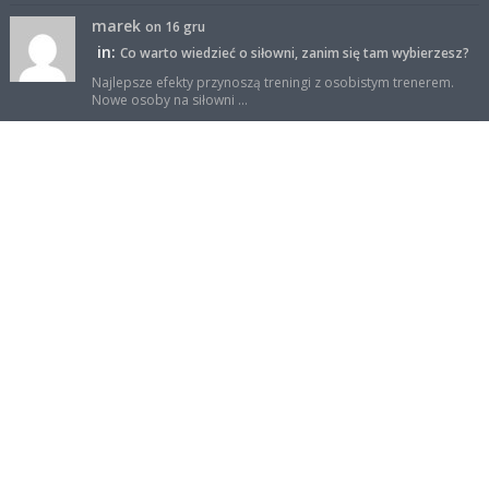
marek
on 16 gru
in:
Co warto wiedzieć o siłowni, zanim się tam wybierzesz?
Najlepsze efekty przynoszą treningi z osobistym trenerem.
Nowe osoby na siłowni ...
sportowy-but
on 23 wrz
in:
Trening aerobowy czy interwałowy? Który lepszy?
Wg mnie dla osób zaawansowanych trening interwałowy jest
lepszy. Podczas niego s ...
Facebook
Reklama
Polityka prywatności
Kontakt