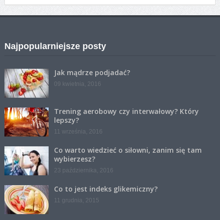
Najpopularniejsze posty
Jak mądrze podjadać?
09 kwietnia, 2016
Trening aerobowy czy interwałowy? Który
lepszy?
11 września, 2016
Co warto wiedzieć o siłowni, zanim się tam
wybierzesz?
23 października, 2016
Co to jest indeks glikemiczny?
11 grudnia, 2015