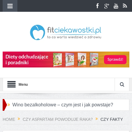
Menu
Wino bezalkoholowe – czym jest i jak powstaje?
Przepisy na różnorodne pierogi azjatyckie
HOME
CZY ASPARTAM POWODUJE RAKA?
CZY FAKTY
Jakie są największe różnice między konopiami a