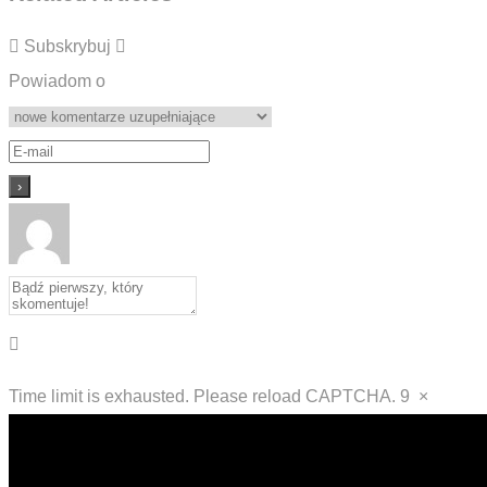
Subskrybuj
Powiadom o
Time limit is exhausted. Please reload CAPTCHA.
9
×