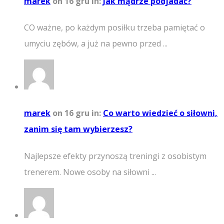
marek
on 16 gru
in:
Jak mądrze podjadać?
CO ważne, po każdym posiłku trzeba pamiętać o
umyciu zębów, a już na pewno przed ...
marek
on 16 gru
in:
Co warto wiedzieć o siłowni,
zanim się tam wybierzesz?
Najlepsze efekty przynoszą treningi z osobistym
trenerem. Nowe osoby na siłowni ...