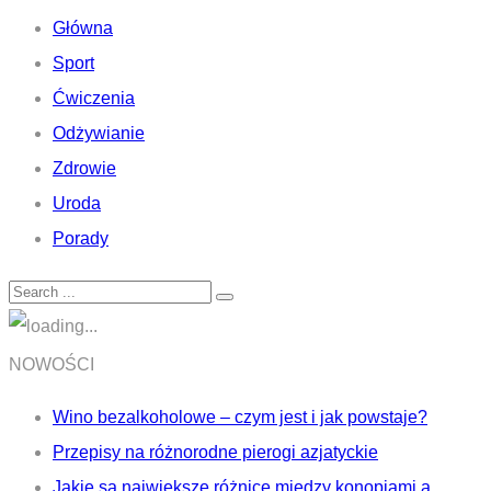
Główna
Sport
Ćwiczenia
Odżywianie
Zdrowie
Uroda
Porady
NOWOŚCI
Wino bezalkoholowe – czym jest i jak powstaje?
Przepisy na różnorodne pierogi azjatyckie
Jakie są największe różnice między konopiami a