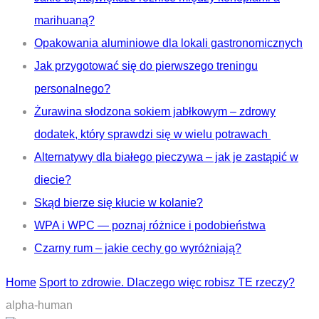
marihuaną?
Opakowania aluminiowe dla lokali gastronomicznych
Jak przygotować się do pierwszego treningu
personalnego?
Żurawina słodzona sokiem jabłkowym – zdrowy
dodatek, który sprawdzi się w wielu potrawach
Alternatywy dla białego pieczywa – jak je zastąpić w
diecie?
Skąd bierze się kłucie w kolanie?
WPA i WPC — poznaj różnice i podobieństwa
Czarny rum – jakie cechy go wyróżniają?
Home
Sport to zdrowie. Dlaczego więc robisz TE rzeczy?
alpha-human