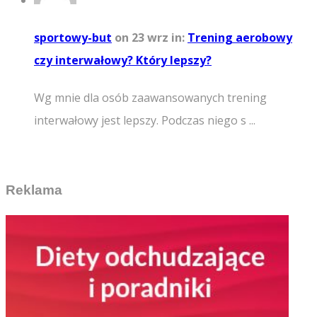
sportowy-but
on 23 wrz
in:
Trening aerobowy
czy interwałowy? Który lepszy?
Wg mnie dla osób zaawansowanych trening
interwałowy jest lepszy. Podczas niego s ...
Reklama