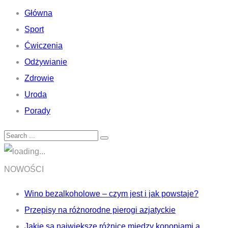
Główna
Sport
Ćwiczenia
Odżywianie
Zdrowie
Uroda
Porady
NOWOŚCI
Wino bezalkoholowe – czym jest i jak powstaje?
Przepisy na różnorodne pierogi azjatyckie
Jakie są największe różnice między konopiami a