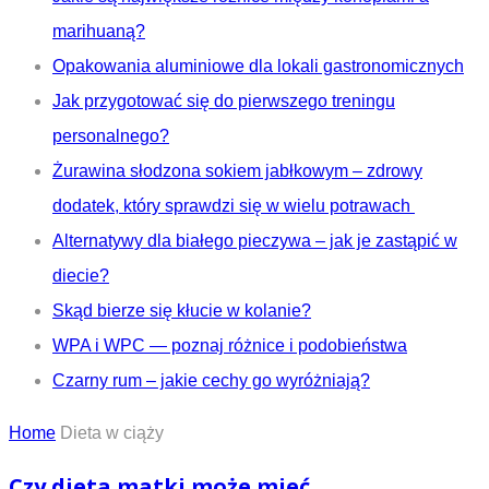
marihuaną?
Opakowania aluminiowe dla lokali gastronomicznych
Jak przygotować się do pierwszego treningu
personalnego?
Żurawina słodzona sokiem jabłkowym – zdrowy
dodatek, który sprawdzi się w wielu potrawach
Alternatywy dla białego pieczywa – jak je zastąpić w
diecie?
Skąd bierze się kłucie w kolanie?
WPA i WPC — poznaj różnice i podobieństwa
Czarny rum – jakie cechy go wyróżniają?
Home
Dieta w ciąży
Czy dieta matki może mieć