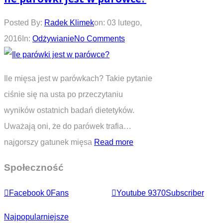
Posted By:
Radek Klimek
on:
03 lutego,
2016
In:
Odżywianie
No Comments
Ile mięsa jest w parówkach? Takie pytanie
ciśnie się na usta po przeczytaniu
wyników ostatnich badań dietetyków.
Uważają oni, że do parówek trafia…
najgorszy gatunek mięsa
Read more
Społeczność
Facebook
0
Fans
Youtube
9370
Subscriber
Najpopularniejsze