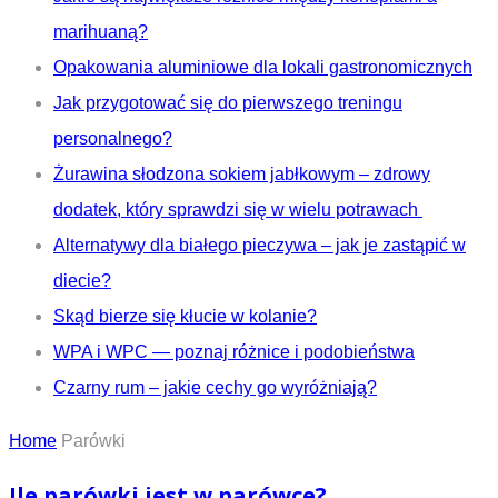
marihuaną?
Opakowania aluminiowe dla lokali gastronomicznych
Jak przygotować się do pierwszego treningu
personalnego?
Żurawina słodzona sokiem jabłkowym – zdrowy
dodatek, który sprawdzi się w wielu potrawach
Alternatywy dla białego pieczywa – jak je zastąpić w
diecie?
Skąd bierze się kłucie w kolanie?
WPA i WPC — poznaj różnice i podobieństwa
Czarny rum – jakie cechy go wyróżniają?
Home
Parówki
Ile parówki jest w parówce?