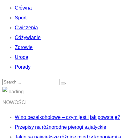
Główna
Sport
Ćwiczenia
Odżywianie
Zdrowie
Uroda
Porady
NOWOŚCI
Wino bezalkoholowe – czym jest i jak powstaje?
Przepisy na różnorodne pierogi azjatyckie
Jakie są największe różnice między konopiami a