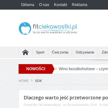
Główna
O nas
Kontakt
Reklama
Sport
Ćwiczenia
Odżywianie
Zdr
NOWOŚCI
Wino bezalkoholowe – czym j
Jakie są największe różnic
HOME
SOK
Jak przygotować się do pie
Żurawina słodzona sokiem j
Dlaczego warto jeść przetworzone p
Posted By:
FitCiekawostki.pl
on:
08 października, 2016
In:
Odż
Alternatywy dla białego piec