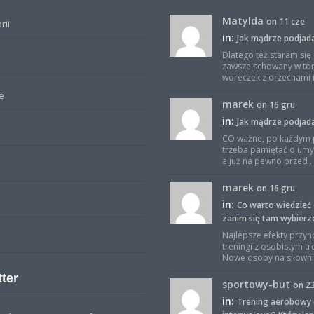
Matylda
on 11 cze
rii
in:
Jak mądrze podjad
Dlatego też staram się
zawsze schowany w to
woreczek z orzechami i 
e
marek
on 16 gru
in:
Jak mądrze podjad
CO ważne, po każdym 
trzeba pamiętać o umy
a już na pewno przed ..
marek
on 16 gru
in:
Co warto wiedzieć 
zanim się tam wybierz
Najlepsze efekty przyn
treningi z osobistym t
Nowe osoby na siłowni 
ter
sportowy-but
on 2
in:
Trening aerobowy 