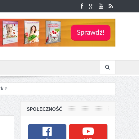
ckie
la lokali gastronomicznych
SPOŁECZNOŚĆ
ach
olanie?