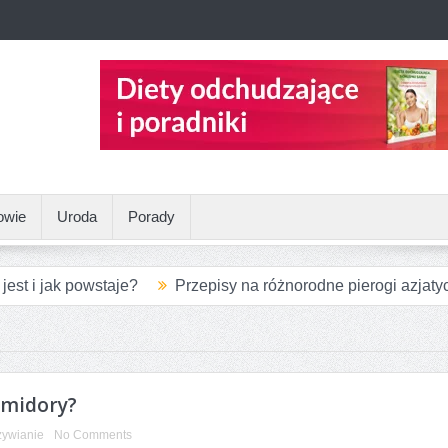
owie
Uroda
Porady
est i jak powstaje?
Przepisy na różnorodne pierogi azjaty
e między konopiami a marihuaną?
Opakowania aluminiowe d
rwszego treningu personalnego?
abłkowym – zdrowy dodatek, który sprawdzi się w wielu potraw
omidory?
ywianie
No Comments
zywa – jak je zastąpić w diecie?
Skąd bierze się kłucie w k