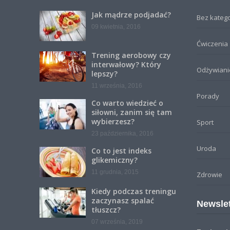
Jak mądrze podjadać?
Bez katego
09 kwietnia, 2016
Ćwiczenia
Trening aerobowy czy
interwałowy? Który
Odżywiani
lepszy?
11 września, 2016
Porady
Co warto wiedzieć o
siłowni, zanim się tam
wybierzesz?
Sport
23 października, 2016
Uroda
Co to jest indeks
glikemiczny?
11 grudnia, 2015
Zdrowie
Kiedy podczas treningu
zaczynasz spalać
Newslet
tłuszcz?
07 września, 2019