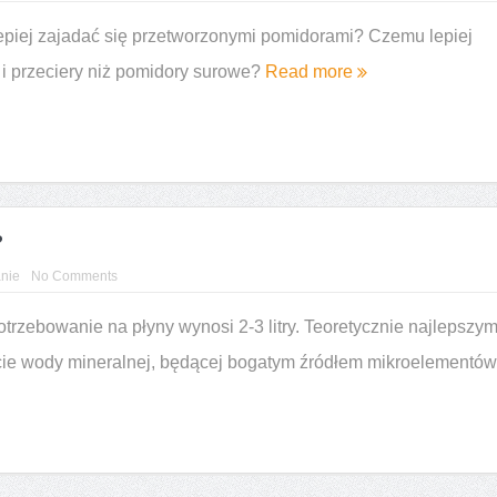
e i podobieństwa
Czarny rum – jakie cechy go wyróżniają
lepiej zajadać się przetworzonymi pomidorami? Czemu lepiej
 i przeciery niż pomidory surowe?
Read more
?
nie
No Comments
rzebowanie na płyny wynosi 2-3 litry. Teoretycznie najlepszy
ie wody mineralnej, będącej bogatym źródłem mikroelementów