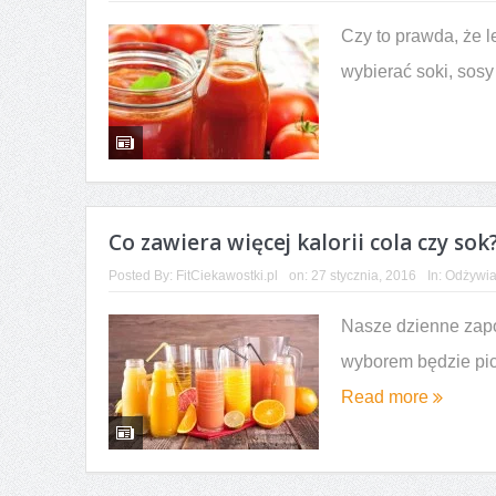
WPA i WPC — poznaj różnic
Czy to prawda, że 
wybierać soki, sosy
Co zawiera więcej kalorii cola czy sok
Posted By:
FitCiekawostki.pl
on:
27 stycznia, 2016
In:
Odżywia
Nasze dzienne zapot
wyborem będzie pic
Read more