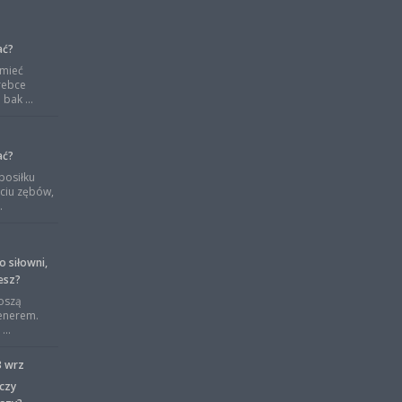
ać?
 mieć
rebce
bak ...
ać?
posiłku
ciu zębów,
.
o siłowni,
esz?
oszą
renerem.
...
3 wrz
czy