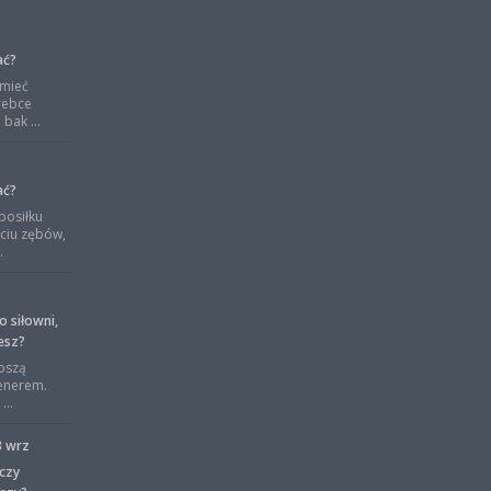
ać?
 mieć
rebce
bak ...
ać?
posiłku
ciu zębów,
.
o siłowni,
esz?
oszą
renerem.
...
3 wrz
czy