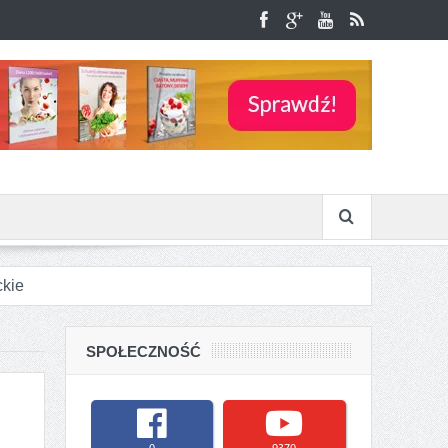
ckie
la lokali gastronomicznych
SPOŁECZNOŚĆ
ach
olanie?