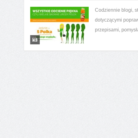
WPA i WPC — poznaj różnic
Codziennie blogi, 
dotyczącymi popraw
przepisami, pomysł