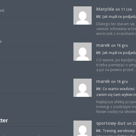
Matylda
on 11 cze
rii
in:
Jak mądrze podjad
Dlatego też staram się
zawsze schowany w to
woreczek z orzechami i 
e
marek
on 16 gru
in:
Jak mądrze podjad
CO ważne, po każdym 
trzeba pamiętać o umy
a już na pewno przed ..
marek
on 16 gru
in:
Co warto wiedzieć 
zanim się tam wybierz
Najlepsze efekty przyn
treningi z osobistym t
Nowe osoby na siłowni 
ter
sportowy-but
on 2
in:
Trening aerobowy 