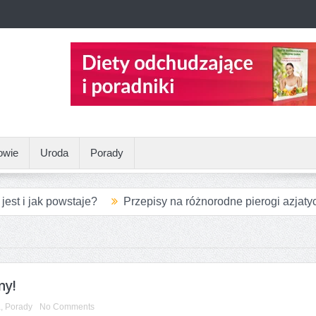
owie
Uroda
Porady
est i jak powstaje?
Przepisy na różnorodne pierogi azjaty
e między konopiami a marihuaną?
Opakowania aluminiowe d
rwszego treningu personalnego?
abłkowym – zdrowy dodatek, który sprawdzi się w wielu potraw
ny!
a
,
Porady
No Comments
zywa – jak je zastąpić w diecie?
Skąd bierze się kłucie w k