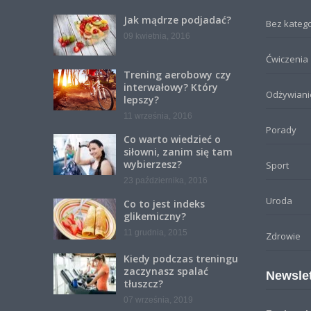
Jak mądrze podjadać?
Bez katego
09 kwietnia, 2016
Ćwiczenia
Trening aerobowy czy
interwałowy? Który
Odżywiani
lepszy?
11 września, 2016
Porady
Co warto wiedzieć o
siłowni, zanim się tam
wybierzesz?
Sport
23 października, 2016
Uroda
Co to jest indeks
glikemiczny?
11 grudnia, 2015
Zdrowie
Kiedy podczas treningu
zaczynasz spalać
Newslet
tłuszcz?
07 września, 2019