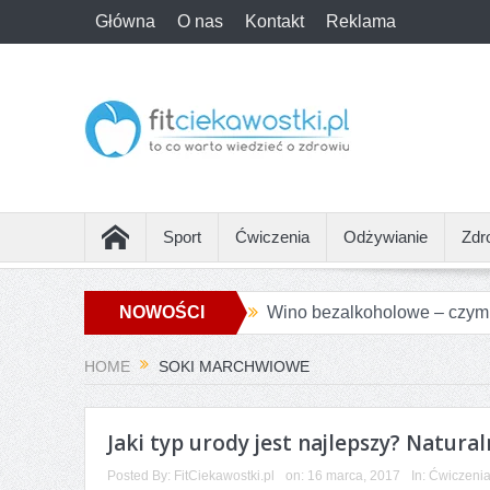
Główna
O nas
Kontakt
Reklama
Sport
Ćwiczenia
Odżywianie
Zdr
NOWOŚCI
Wino bezalkoholowe – czym j
Jakie są największe różnic
HOME
SOKI MARCHWIOWE
Jak przygotować się do pie
Żurawina słodzona sokiem j
Jaki typ urody jest najlepszy? Natural
Posted By:
FitCiekawostki.pl
on:
16 marca, 2017
In:
Ćwiczeni
Alternatywy dla białego piec