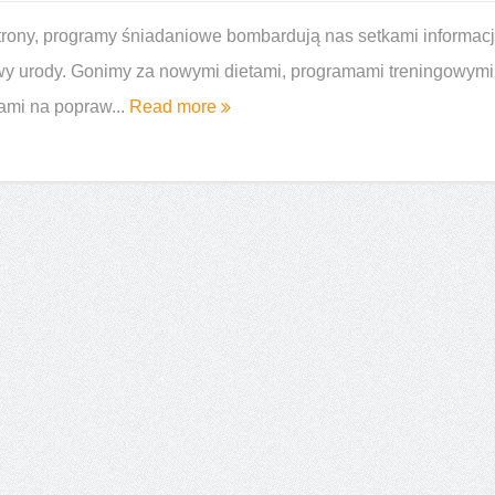
e i podobieństwa
Czarny rum – jakie cechy go wyróżniają
strony, programy śniadaniowe bombardują nas setkami informacj
y urody. Gonimy za nowymi dietami, programami treningowymi
ami na popraw...
Read more