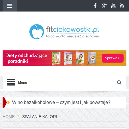
Menu
Wino bezalkoholowe – czym jest i jak powstaje?
Przepisy na różnorodne pierogi azjatyckie
HOME
SPALANIE KALORI
Jakie są największe różnice między konopiami a