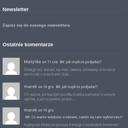
Newsletter
Zapisz się do naszego newslettera
Ostatnie komentarze
Matylda
in:
on 11 cze
Jak mądrze podjadać?
Dlatego też staram się mieć zawsze schowany w torebce
woreczek z orzechami i bak ...
marek
in:
on 16 gru
Jak mądrze podjadać?
CO ważne, po każdym posiłku trzeba pamiętać o umyciu
zębów, a już na pewno przed ...
marek
on 16 gru
in:
Co warto wiedzieć o siłowni, zanim się tam wybierzesz?
Najlepsze efekty przynoszą treningi z osobistym trenerem.