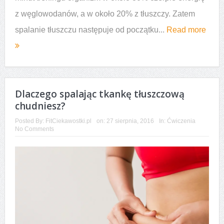
z węglowodanów, a w około 20% z tłuszczy. Zatem
spalanie tłuszczu następuje od początku...
Read more
Dlaczego spalając tkankę tłuszczową
chudniesz?
Posted By:
FitCiekawostki.pl
on:
27 sierpnia, 2016
In:
Ćwiczenia
No Comments