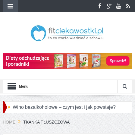
Menu
Wino bezalkoholowe – czym jest i jak powstaje?
Przepisy na różnorodne pierogi azjatyckie
HOME
TKANKA TŁUSZCZOWA
Jakie są największe różnice między konopiami a