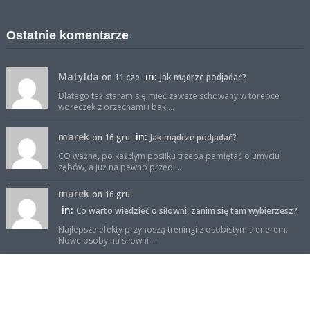
Ostatnie komentarze
Matylda
in:
on 11 cze
Jak mądrze podjadać?
Dlatego też staram się mieć zawsze schowany w torebce
woreczek z orzechami i bak ...
marek
in:
on 16 gru
Jak mądrze podjadać?
CO ważne, po każdym posiłku trzeba pamiętać o umyciu
zębów, a już na pewno przed ...
marek
on 16 gru
in:
Co warto wiedzieć o siłowni, zanim się tam wybierzesz?
Najlepsze efekty przynoszą treningi z osobistym trenerem.
Nowe osoby na siłowni ...
sportowy-but
on 23 wrz
in:
Trening aerobowy czy interwałowy? Który lepszy?
Wg mnie dla osób zaawansowanych trening interwałowy jest