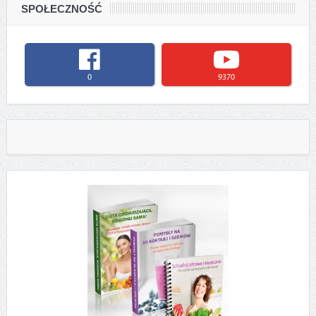
SPOŁECZNOŚĆ
0
9370