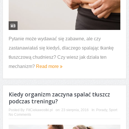
Pytanie może wydawać się zabawne, ale czy
zastanawiałaś się kiedyś, dlaczego spalając tkankę
tłuszczową chudniesz? Czy wiesz jak działa ten
mechanizm?
Read more
Kiedy organizm zaczyna spalać tłuszcz
podczas treningu?
Posted By:
FitCiekawostki.pl
on:
23 sierpnia, 2016
In:
Porady
,
Sport
No Comments