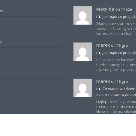
Matylda
on 11 cze
rii
in:
Jak mądrze podjad
Dlatego też staram się
zawsze schowany w to
woreczek z orzechami i 
e
marek
on 16 gru
in:
Jak mądrze podjad
CO ważne, po każdym 
trzeba pamiętać o umy
a już na pewno przed ..
marek
on 16 gru
in:
Co warto wiedzieć 
zanim się tam wybierz
Najlepsze efekty przyn
treningi z osobistym t
Nowe osoby na siłowni 
ter
sportowy-but
on 2
in:
Trening aerobowy 