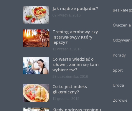
Jak mądrze podjadać?
Bez katego
09 kwietnia, 2016
Ćwiczenia
Trening aerobowy czy
interwałowy? Który
Odżywiani
lepszy?
11 września, 2016
Porady
Co warto wiedzieć o
siłowni, zanim się tam
wybierzesz?
Sport
23 października, 2016
Uroda
Co to jest indeks
glikemiczny?
11 grudnia, 2015
Zdrowie
Kiedy podczas treningu
zaczynasz spalać
Newslet
tłuszcz?
07 września, 2019