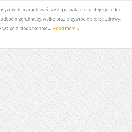
e i podobieństwa
Czarny rum – jakie cechy go wyróżniają
ensywnych przygotowań naszego ciała do cieplejszych dni.
zadbać o zgrabną sylwetkę oraz przywrócić skórze zdrowy,
W walce z niedoskonało...
Read more