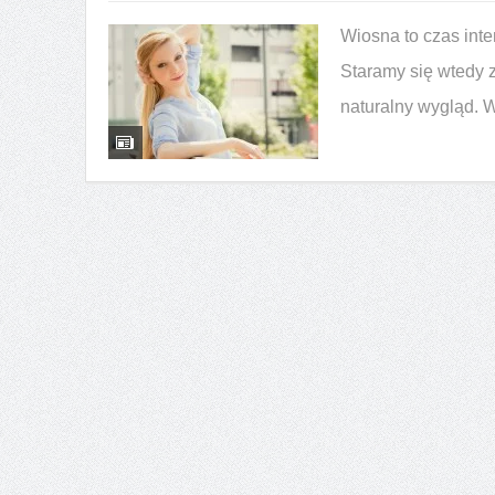
WPA i WPC — poznaj różnic
Wiosna to czas int
Staramy się wtedy 
naturalny wygląd. 