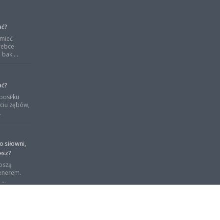
ać?
 mieć
rebce
bak ...
ać?
posiłku
ciu zębów,
.
o siłowni,
esz?
oszą
renerem.
...
3 wrz
czy