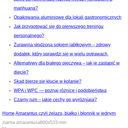
marihuaną?
Opakowania aluminiowe dla lokali gastronomicznych
Jak przygotować się do pierwszego treningu
personalnego?
Żurawina słodzona sokiem jabłkowym – zdrowy
dodatek, który sprawdzi się w wielu potrawach
Alternatywy dla białego pieczywa – jak je zastąpić w
diecie?
Skąd bierze się kłucie w kolanie?
WPA i WPC — poznaj różnice i podobieństwa
Czarny rum – jakie cechy go wyróżniają?
Home
Amarantus czyli żelazo, białko i błonnik w jednym
ziarna amarantusa800x533-min