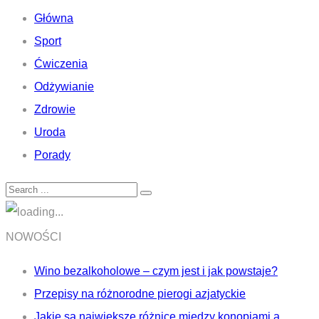
Główna
Sport
Ćwiczenia
Odżywianie
Zdrowie
Uroda
Porady
NOWOŚCI
Wino bezalkoholowe – czym jest i jak powstaje?
Przepisy na różnorodne pierogi azjatyckie
Jakie są największe różnice między konopiami a