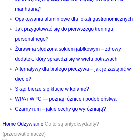
marihuaną?
Opakowania aluminiowe dla lokali gastronomicznych
Jak przygotować się do pierwszego treningu
personalnego?
Żurawina słodzona sokiem jabłkowym – zdrowy
dodatek, który sprawdzi się w wielu potrawach
Alternatywy dla białego pieczywa – jak je zastąpić w
diecie?
Skąd bierze się kłucie w kolanie?
WPA i WPC — poznaj różnice i podobieństwa
Czarny rum – jakie cechy go wyróżniają?
Home
Odżywianie
Co to są antyoksydanty?
(przeciwutleniacze)