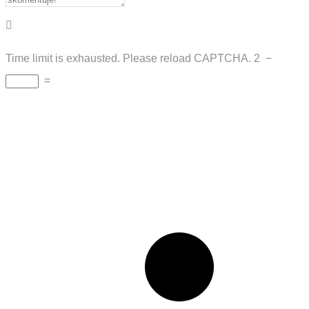
Time limit is exhausted. Please reload CAPTCHA.
2
−
=