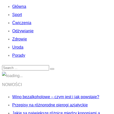
Główna
Sport
Ćwiczenia
Odżywianie
Zdrowie
Uroda
Porady
NOWOŚCI
Wino bezalkoholowe – czym jest i jak powstaje?
Przepisy na różnorodne pierogi azjatyckie
Jakie są największe różnice między konopiami a