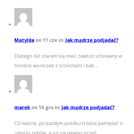
Matylda
on 11 cze
in:
Jak mądrze podjadać?
Dlatego też staram się mieć zawsze schowany w
torebce woreczek z orzechami i bak ...
marek
on 16 gru
in:
Jak mądrze podjadać?
CO ważne, po każdym posiłku trzeba pamiętać o
umyciu zębów, a już na pewno przed ...