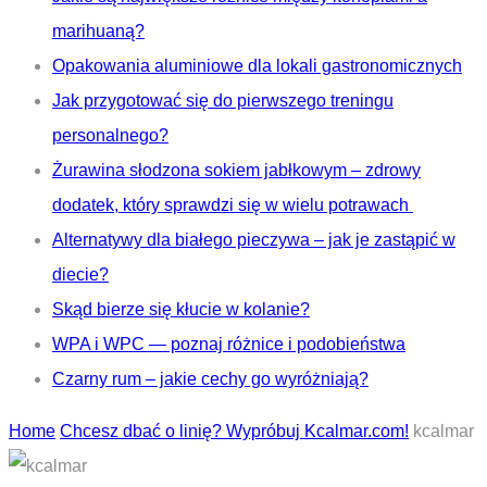
marihuaną?
Opakowania aluminiowe dla lokali gastronomicznych
Jak przygotować się do pierwszego treningu
personalnego?
Żurawina słodzona sokiem jabłkowym – zdrowy
dodatek, który sprawdzi się w wielu potrawach
Alternatywy dla białego pieczywa – jak je zastąpić w
diecie?
Skąd bierze się kłucie w kolanie?
WPA i WPC — poznaj różnice i podobieństwa
Czarny rum – jakie cechy go wyróżniają?
Home
Chcesz dbać o linię? Wypróbuj Kcalmar.com!
kcalmar