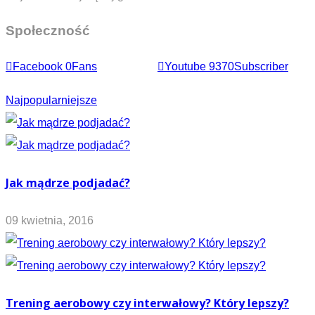
Społeczność
Facebook
0
Fans
Youtube
9370
Subscriber
Najpopularniejsze
Jak mądrze podjadać?
09 kwietnia, 2016
Trening aerobowy czy interwałowy? Który lepszy?