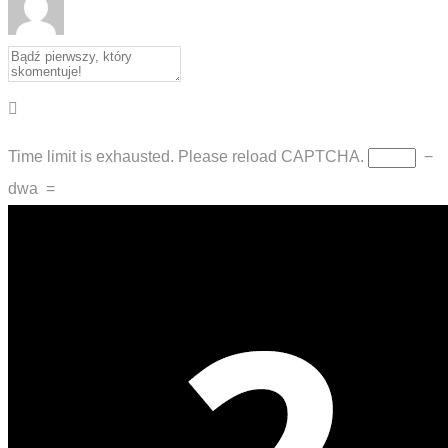
Time limit is exhausted. Please reload CAPTCHA.
−
dwa
=