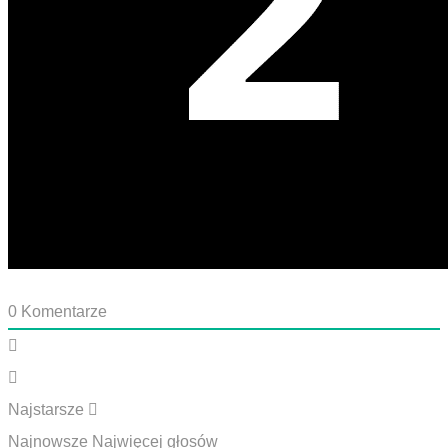
0
Komentarze
Najstarsze
Najnowsze
Najwięcej głosów