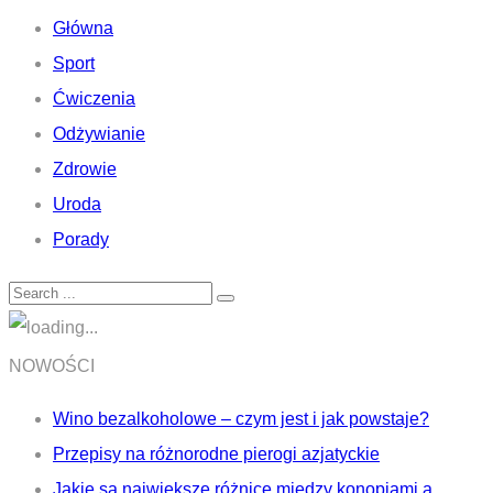
Główna
Sport
Ćwiczenia
Odżywianie
Zdrowie
Uroda
Porady
NOWOŚCI
Wino bezalkoholowe – czym jest i jak powstaje?
Przepisy na różnorodne pierogi azjatyckie
Jakie są największe różnice między konopiami a