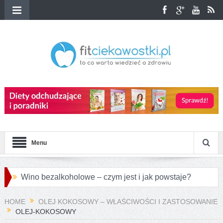
Menu
Wino bezalkoholowe – czym jest i jak powstaje?
Przepisy na różnorodne pierogi azjatyckie
HOME
OLEJ KOKOSOWY – WŁAŚCIWOŚCI I ZASTOSOWANIE
OLEJ-KOKOSOWY
Jakie są największe różnice między konopiami a