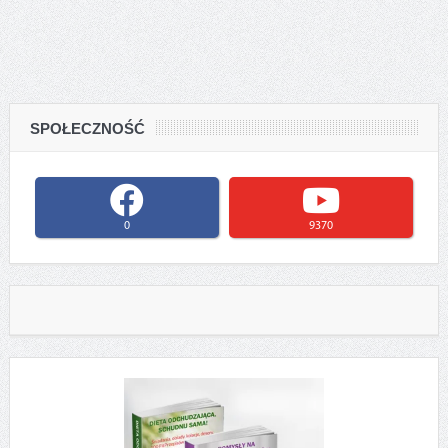
SPOŁECZNOŚĆ
0
9370