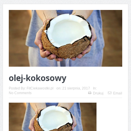
marihuaną?
Opakowania aluminiowe dla lokali
gastronomicznych
Jak przygotować się do pierwszego treningu
personalnego?
Żurawina słodzona sokiem jabłkowym – zdrowy
dodatek, który sprawdzi się w wielu potrawach
olej-kokosowy
Alternatywy dla białego pieczywa – jak je zastąpić w
Posted By:
FitCiekawostki.pl
on:
21 sierpnia, 2017
In:
No Comments
Drukuj
Email
diecie?
Skąd bierze się kłucie w kolanie?
WPA i WPC — poznaj różnice i podobieństwa
Czarny rum – jakie cechy go wyróżniają?