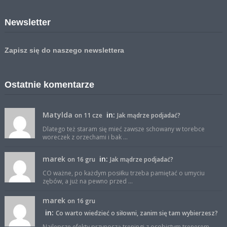
Newsletter
Zapisz się do naszego newslettera
Ostatnie komentarze
Matylda
in:
on 11 cze
Jak mądrze podjadać?
Dlatego też staram się mieć zawsze schowany w torebce
woreczek z orzechami i bak ...
marek
in:
on 16 gru
Jak mądrze podjadać?
CO ważne, po każdym posiłku trzeba pamiętać o umyciu
zębów, a już na pewno przed ...
marek
on 16 gru
in:
Co warto wiedzieć o siłowni, zanim się tam wybierzesz?
Najlepsze efekty przynoszą treningi z osobistym trenerem.