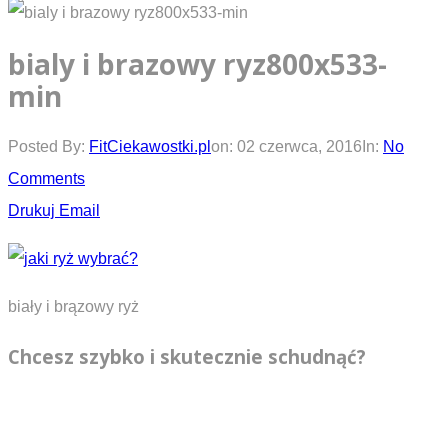
bialy i brazowy ryz800x533-
min
Posted By:
FitCiekawostki.pl
on:
02 czerwca, 2016
In:
No
Comments
Drukuj
Email
biały i brązowy ryż
Chcesz szybko i skutecznie schudnąć?