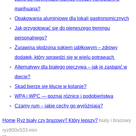
marihuaną?
Opakowania aluminiowe dla lokali gastronomicznych
Jak przygotować się do pierwszego treningu
personalnego?
Żurawina słodzona sokiem jabłkowym – zdrowy
dodatek, który sprawdzi się w wielu potrawach
Alternatywy dla białego pieczywa – jak je zastąpić w
diecie?
Skąd bierze się kłucie w kolanie?
WPA i WPC — poznaj różnice i podobieństwa
Czarny rum – jakie cechy go wyróżniają?
Home
Ryż biały czy brązowy? Który lepszy?
bialy i brazowy
ryz800x533-min