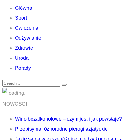
Główna
Sport
Ćwiczenia
Odżywianie
Zdrowie
Uroda
Porady
NOWOŚCI
Wino bezalkoholowe – czym jest i jak powstaje?
Przepisy na różnorodne pierogi azjatyckie
Jakie są największe różnice między konopiami a