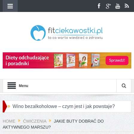
Menu
Wino bezalkoholowe – czym jest i jak powstaje?
Przepisy na różnorodne pierogi azjatyckie
HOME
ĆWICZENIA
JAKIE BUTY DOBRAĆ DO
AKTYWNEGO MARSZU?
Jakie są największe różnice między konopiami a