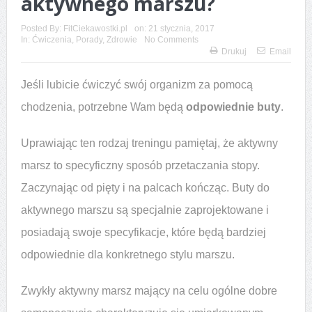
aktywnego marszu?
Posted By:
FitCiekawostki.pl
on:
21 stycznia, 2017
In:
Ćwiczenia
,
Porady
,
Zdrowie
No Comments
Drukuj
Email
Jeśli lubicie ćwiczyć swój organizm za pomocą
chodzenia, potrzebne Wam będą
odpowiednie buty
.
Uprawiając ten rodzaj treningu pamiętaj, że aktywny
marsz to specyficzny sposób przetaczania stopy.
Zaczynając od pięty i na palcach kończąc. Buty do
aktywnego marszu są specjalnie zaprojektowane i
posiadają swoje specyfikacje, które będą bardziej
odpowiednie dla konkretnego stylu marszu.
Zwykły aktywny marsz mający na celu ogólne dobre