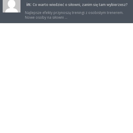
in:
Co warto wiedzieć o siłowni, zanim się tam wybierzesz?
Najlepsze efekty przynoszą treningi z osobistym trenerem.
Nowe osoby na siłowni ...
sportowy-but
on 23 wrz
in:
Trening aerobowy czy interwałowy? Który lepszy?
Wg mnie dla osób zaawansowanych trening interwałowy jest
lepszy. Podczas niego s ...
Facebook
Reklama
Polityka prywatności
Kontakt
Mapa strony