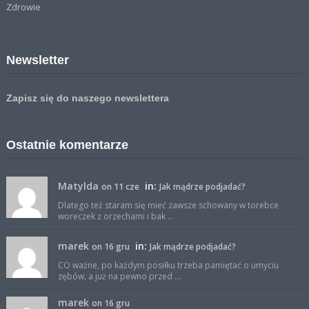
Zdrowie
Newsletter
Zapisz się do naszego newslettera
Ostatnie komentarze
Matylda
in:
on 11 cze
Jak mądrze podjadać?
Dlatego też staram się mieć zawsze schowany w torebce
woreczek z orzechami i bak ...
marek
in:
on 16 gru
Jak mądrze podjadać?
CO ważne, po każdym posiłku trzeba pamiętać o umyciu
zębów, a już na pewno przed ...
marek
on 16 gru