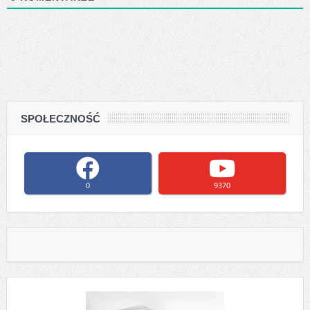
SPOŁECZNOŚĆ
0
9370