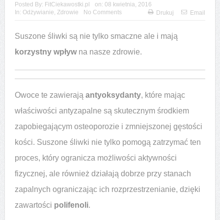
Posted By:
FitCiekawostki.pl
on:
08 kwietnia, 2016
In:
Odżywianie
,
Zdrowie
No Comments
Drukuj
Email
Suszone śliwki są nie tylko smaczne ale i mają
korzystny wpływ
na nasze zdrowie.
Owoce te zawierają
antyoksydanty
, które mając
właściwości antyzapalne są skutecznym środkiem
zapobiegającym osteoporozie i zmniejszonej gęstości
kości. Suszone śliwki nie tylko pomogą zatrzymać ten
proces, który ogranicza możliwości aktywności
fizycznej, ale również działają dobrze przy stanach
zapalnych ograniczając ich rozprzestrzenianie, dzięki
zawartości
polifenoli
.