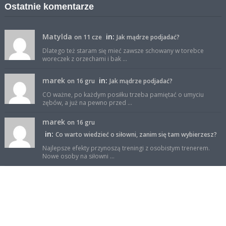
Ostatnie komentarze
Matylda
in:
on 11 cze
Jak mądrze podjadać?
Dlatego też staram się mieć zawsze schowany w torebce
woreczek z orzechami i bak ...
marek
in:
on 16 gru
Jak mądrze podjadać?
CO ważne, po każdym posiłku trzeba pamiętać o umyciu
zębów, a już na pewno przed ...
marek
on 16 gru
in:
Co warto wiedzieć o siłowni, zanim się tam wybierzesz?
Najlepsze efekty przynoszą treningi z osobistym trenerem.
Nowe osoby na siłowni ...
sportowy-but
on 23 wrz
in:
Trening aerobowy czy interwałowy? Który lepszy?
Wg mnie dla osób zaawansowanych trening interwałowy jest
lepszy. Podczas niego s ...