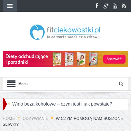
Menu
Wino bezalkoholowe – czym jest i jak powstaje?
Przepisy na różnorodne pierogi azjatyckie
HOME
ODŻYWIANIE
W CZYM POMOGĄ NAM SUSZONE
ŚLIWKI?
Jakie są największe różnice między konopiami a