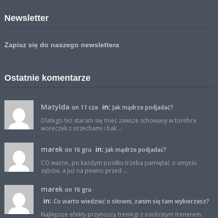
Newsletter
Zapisz się do naszego newslettera
Ostatnie komentarze
Matylda
in:
on 11 cze
Jak mądrze podjadać?
Dlatego też staram się mieć zawsze schowany w torebce
woreczek z orzechami i bak ...
marek
in:
on 16 gru
Jak mądrze podjadać?
CO ważne, po każdym posiłku trzeba pamiętać o umyciu
zębów, a już na pewno przed ...
marek
on 16 gru
in:
Co warto wiedzieć o siłowni, zanim się tam wybierzesz?
Najlepsze efekty przynoszą treningi z osobistym trenerem.