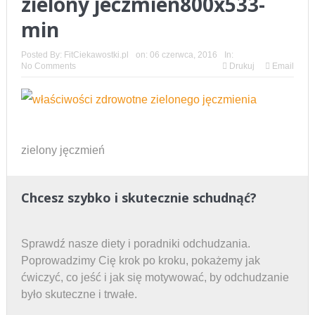
zielony jeczmien800x533-
min
Jak przygotować się do pierwszego treningu
personalnego?
Posted By:
FitCiekawostki.pl
on:
06 czerwca, 2016
In:
No Comments
Drukuj
Email
Żurawina słodzona sokiem jabłkowym – zdrowy
dodatek, który sprawdzi się w wielu potrawach
Alternatywy dla białego pieczywa – jak je zastąpić w
zielony jęczmień
diecie?
Skąd bierze się kłucie w kolanie?
Chcesz szybko i skutecznie schudnąć?
WPA i WPC — poznaj różnice i podobieństwa
Czarny rum – jakie cechy go wyróżniają?
Sprawdź nasze diety i poradniki odchudzania.
Poprowadzimy Cię krok po kroku, pokażemy jak
ćwiczyć, co jeść i jak się motywować, by odchudzanie
było skuteczne i trwałe.