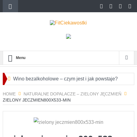
Menu
Wino bezalkoholowe – czym jest i jak powstaje?
Przepisy na różnorodne pierogi azjatyckie
HOME
NATURALNE DOPALACZE – ZIELONY JĘCZMIEŃ
ZIELONY JECZMIEN800X533-MIN
Jakie są największe różnice między konopiami a
marihuaną?
Opakowania aluminiowe dla lokali
gastronomicznych