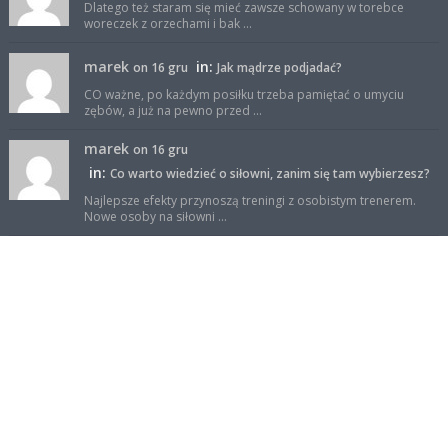
Dlatego też staram się mieć zawsze schowany w torebce
woreczek z orzechami i bak ...
marek
in:
on 16 gru
Jak mądrze podjadać?
CO ważne, po każdym posiłku trzeba pamiętać o umyciu
zębów, a już na pewno przed ...
marek
on 16 gru
in:
Co warto wiedzieć o siłowni, zanim się tam wybierzesz?
Najlepsze efekty przynoszą treningi z osobistym trenerem.
Nowe osoby na siłowni ...
sportowy-but
on 23 wrz
in:
Trening aerobowy czy interwałowy? Który lepszy?
Wg mnie dla osób zaawansowanych trening interwałowy jest
lepszy. Podczas niego s ...
Facebook