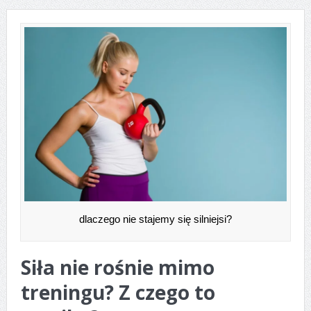
marihuaną?
Opakowania aluminiowe dla lokali
gastronomicznych
Jak przygotować się do pierwszego treningu
personalnego?
Żurawina słodzona sokiem jabłkowym – zdrowy
dodatek, który sprawdzi się w wielu potrawach
Alternatywy dla białego pieczywa – jak je zastąpić w
dlaczego nie stajemy się silniejsi?
diecie?
Skąd bierze się kłucie w kolanie?
Siła nie rośnie mimo
WPA i WPC — poznaj różnice i podobieństwa
treningu? Z czego to
Czarny rum – jakie cechy go wyróżniają?