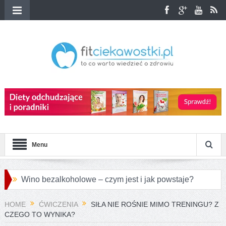
Menu
Wino bezalkoholowe – czym jest i jak powstaje?
Przepisy na różnorodne pierogi azjatyckie
HOME
ĆWICZENIA
SIŁA NIE ROŚNIE MIMO TRENINGU? Z
CZEGO TO WYNIKA?
Jakie są największe różnice między konopiami a